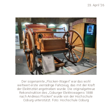
23. April '26
Medien
Stellenangebote
News
Veranstaltungen
Der sogenannte „Flocken-Wagen“ war das wohl
Das Tea
weltweit erste vierrädrige Fahrzeug, das mit der Kraft
Auss
der Elektrizität angetrieben wurde. Die originalgetreue
Rekonstruktion des „Coburger Elektrowagens 1888
nach Andreas Flocken“ wurde von der Hochschule
Coburg unterstützt. Foto: Hochschule Coburg