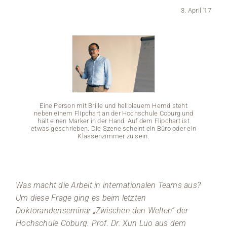
3. April '17
Medien
Stellenangebote
News
Veranstaltungen
Eine Person mit Brille und hellblauem Hemd steht
neben einem Flipchart an der Hochschule Coburg und
hält einen Marker in der Hand. Auf dem Flipchart ist
etwas geschrieben. Die Szene scheint ein Büro oder ein
Klassenzimmer zu sein.
Eine 
neben 
hält e
Was macht die Arbeit in internationalen Teams aus?
etwas g
Um diese Frage ging es beim letzten
Doktorandenseminar „Zwischen den Welten“ der
Hochschule Coburg. Prof. Dr. Xun Luo aus dem