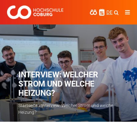
Zum
Inhalt
DE
Togg
springen
Navi
Studieren
Forschen
Kooperieren
INTERVIEW: WELCHER
Hochschule Coburg
STROM UND WELCHE
Regionalentwicklung
HEIZUNG?
Entdecke die Region
Startseite
»
Interview: Welcher Strom und welche
Heizung?
Informationen für …
Kontakt