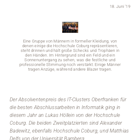
18. Juni '19
Medien
Stellenangebote
Eine Gruppe von Männern in formeller Kleidung, von
News
denen einige die Hochschule Coburg repräsentieren,
steht drinnen und hält große Schecks und Trophäen in
den Händen. Im Hintergrund sind ein Feld und ein
Veranstaltungen
Sonnenuntergang zu sehen, was die festliche und
professionelle Stimmung noch verstärkt. Einige Männer
tragen Anzüge, während andere Blazer tragen.
Eine 
Der Absolventenpreis des IT-Clusters Oberfranken für
denen 
die besten Abschlussarbeiten
i
n Informatik ging in
steht d
den 
diesem Jahr an Lukas Höllein von der Hochschule
Sonn
profess
Coburg. Die beiden Zweitplatzierten sind Alexander
tra
Badewitz, ebenfalls Hochschule Coburg, und Matthias
Delfs von der Universität Bamberg.