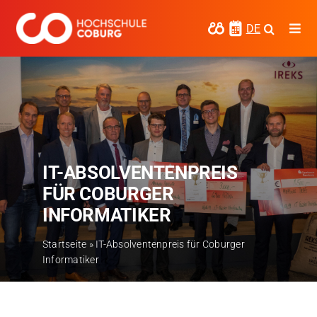
Zum
Inhalt
DE
Togg
springen
Navi
Studieren
Forschen
Kooperieren
IT-ABSOLVENTENPREIS
Hochschule Coburg
FÜR COBURGER
Regionalentwicklung
INFORMATIKER
Entdecke die Region
Startseite
»
IT-Absolventenpreis für Coburger
Informatiker
Informationen für …
Kontakt