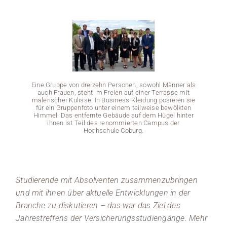
Medien
Stellenangebote
News
Eine Gruppe von dreizehn Personen, sowohl Männer als
auch Frauen, steht im Freien auf einer Terrasse mit
Veranstaltungen
malerischer Kulisse. In Business-Kleidung posieren sie
für ein Gruppenfoto unter einem teilweise bewölkten
Himmel. Das entfernte Gebäude auf dem Hügel hinter
ihnen ist Teil des renommierten Campus der
Hochschule Coburg.
Eine Gr
auch 
maleris
für ei
Himmel
ih
Studierende mit Absolventen zusammenzubringen
und mit ihnen über aktuelle Entwicklungen in der
Branche zu diskutieren – das war das Ziel des
Jahrestreffens der Versicherungsstudiengänge. Mehr