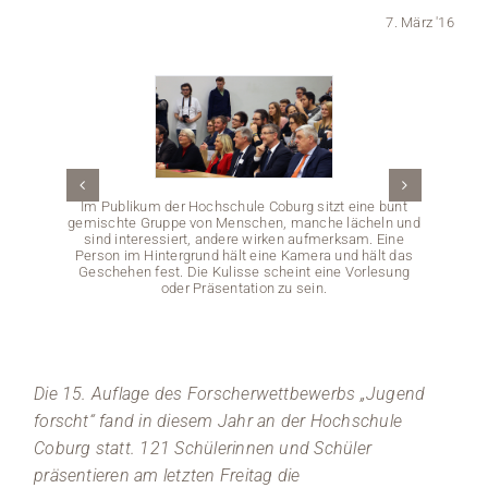
7. März '16
Medien
Stellenangebote
News
Veranstaltungen
Im Publikum der Hochschule Coburg sitzt eine bunt
gemischte Gruppe von Menschen, manche lächeln und
sind interessiert, andere wirken aufmerksam. Eine
Person im Hintergrund hält eine Kamera und hält das
Geschehen fest. Die Kulisse scheint eine Vorlesung
oder Präsentation zu sein.
Ein 
großen
als auc
auf
Die 15. Auflage des Forscherwettbewerbs „Jugend
forscht“ fand in diesem Jahr an der Hochschule
Coburg statt. 121 Schülerinnen und Schüler
präsentieren am letzten Freitag die