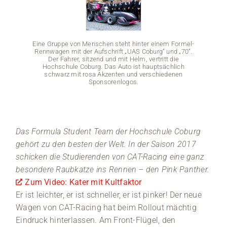
Medien
Eine Gruppe von Menschen steht hinter einem Formel-
Stellenangebote
Rennwagen mit der Aufschrift „UAS Coburg“ und „70“.
Der Fahrer, sitzend und mit Helm, vertritt die
Hochschule Coburg. Das Auto ist hauptsächlich
News
schwarz mit rosa Akzenten und verschiedenen
Sponsorenlogos.
Veranstaltungen
Eine Gr
Rennwa
Das Formula Student Team der Hochschule Coburg
De
Hoch
gehört zu den besten der Welt. In der Saison 2017
sch
schicken die Studierenden von CAT-Racing eine ganz
besondere Raubkatze ins Rennen – den Pink Panther.
Zum Video: Kater mit Kultfaktor
Er ist leichter, er ist schneller, er ist pinker! Der neue
Wagen von CAT-Racing hat beim Rollout mächtig
Eindruck hinterlassen. Am Front-Flügel, den