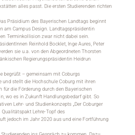
stätten alles passt. Die ersten Studierenden richten
Das Präsidium des Bayerischen Landtags beginnt
en am Campus Design. Landtagspräsidentin
en Terminkollision zwar nicht dabei sein.
sidentInnen Reinhold Bocklet, Inge Aures, Peter
 werden sie u.a. von den Abgeordneten Thorsten
ränkischen Regierungspräsidentin Heidrun
itze begrüßt – gemeinsam mit Coburgs
 und stellt die Hochschule Coburg mit ihren
ch für die Förderung durch den Bayerischen
hin, wo es in Zukunft Handlungsbedarf gibt. So
ativen Lehr- und Studienkonzepts „Der Coburger
 Qualitätspakt Lehre-Topf des
uft jedoch im Jahr 2020 aus und eine Fortführung
en Studierenden ins Gespräch zu kommen. Dazu