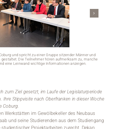
Coburg und spricht zu einer Gruppe sitzender Männer und
rn gestaltet. Die Teilnehmer hören aufmerksam zu, manche
und eine Leinwand wichtige Informationen anzeigen.
Eine Gruppe E
in einer W
 zum Ziel gesetzt, im Laufe der Legislaturperiode
Mittelpunkt d
. Ihre Stippvisite nach Oberfranken in dieser Woche
e Coburg.
en Werkstätten im Gewölbekeller des Neubaus
r Raab und seine Studierenden aus dem Studiengang
 studentischer Projektarbeiten zurecht. Dekan