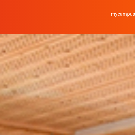
mycampu
Studieren
Forschen
Kooperieren
Hochschule Coburg
Regionalentwicklung
Entdecke die Region
Informationen für …