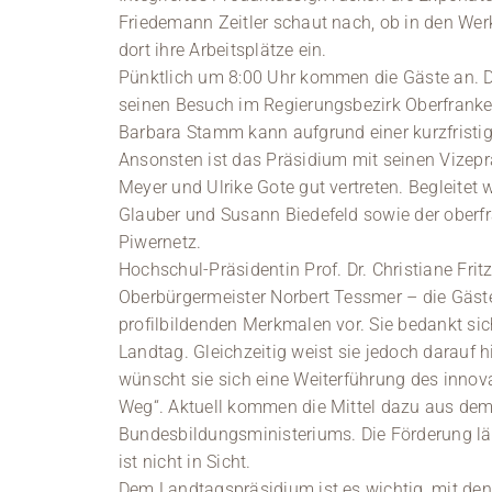
Friedemann Zeitler schaut nach, ob in den Werk
dort ihre Arbeitsplätze ein.
Pünktlich um 8:00 Uhr kommen die Gäste an. 
seinen Besuch im Regierungsbezirk Oberfrank
Barbara Stamm kann aufgrund einer kurzfristig
Ansonsten ist das Präsidium mit seinen Vizeprä
Meyer und Ulrike Gote gut vertreten. Begleitet
Glauber und Susann Biedefeld sowie der oberf
Piwernetz.
Hochschul-Präsidentin Prof. Dr. Christiane Fr
Oberbürgermeister Norbert Tessmer – die Gäste
profilbildenden Merkmalen vor. Sie bedankt si
Landtag. Gleichzeitig weist sie jedoch darauf 
wünscht sie sich eine Weiterführung des innov
Weg“. Aktuell kommen die Mittel dazu aus dem
Bundesbildungsministeriums. Die Förderung lä
ist nicht in Sicht.
Dem Landtagspräsidium ist es wichtig, mit d