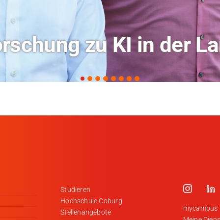
ochschule Coburg im Ra
Studieren
Hochschule Coburg
mycampus
Stellenangebote
Meine Diens