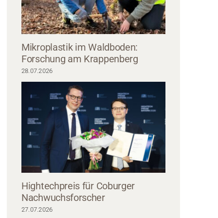
Mikroplastik im Waldboden:
Forschung am Krappenberg
28.07.2026
rwachsener der Hochschule Coburg versammelt sich um einen Handwerker a
erkstatt. Der Handwerker, eine Beanie-Mütze tragend und ein Werkzeug in der
er Aufmerksamkeit der geschäftsmäßig gekleideten Beobachter. Verschiede
Materialien sind über den Tisch verstreut.
Hightechpreis für Coburger
Nachwuchsforscher
27.07.2026