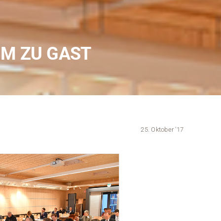
Kontakt
Medien
UM ZU GAST
Stellenangebote
News
Veranstaltungen
25. Oktober '17