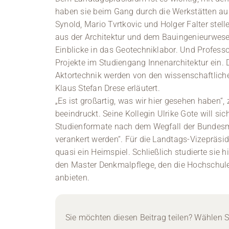
haben sie beim Gang durch die Werkstätten aus
Synold, Mario Tvrtkovic und Holger Falter stel
aus der Architektur und dem Bauingenieurwese
Einblicke in das Geotechniklabor. Und Professo
Projekte im Studiengang Innenarchitektur ein. 
Aktortechnik werden von den wissenschaftliche
Klaus Stefan Drese erläutert.
„Es ist großartig, was wir hier gesehen haben“,
beeindruckt. Seine Kollegin Ulrike Gote will sic
Studienformate nach dem Wegfall der Bundesmit
verankert werden“. Für die Landtags-Vizepräsi
quasi ein Heimspiel. Schließlich studierte sie h
den Master Denkmalpflege, den die Hochschul
anbieten.
Sie möchten diesen Beitrag teilen? Wählen Si