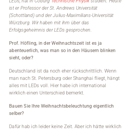
LEDs, hat in Coburg
Technische Physik
studiert. Heute
vor d
ist er Professor der St. Andrews Universität
damit e
Alumni 
(Schottland) und der Julius-Maximilians-Universität
ist ei
Würzburg. Wir haben mit ihm über das
Erfolgsgeheimnis der LEDs gesprochen.
Prof. Höfling, in der Weihnachtszeit ist es ja
abenteuerlich, was man so in den Häusern blinken
sieht, oder?
Deutschland ist da noch eher rückschrittlich. Wenn
man nach St. Petersburg oder Shanghai fliegt, hängt
alles mit LEDs voll. Hier habe ich international
wirklich einen Unterschied bemerkt.
Bauen Sie Ihre Weihnachtsbeleuchtung eigentlich
selber?
Dafür hab ich leider keine Zeit. Aber ich hätte wirklich