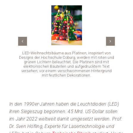
Medien
Stellenangebote
News
LED-Weihnachtsbäume aus Platinen, inspiriert von
Veranstaltungen
Designs der Hochschule Coburg, werden mit roten und
grünen Lichtern beleuchtet. Die Platinen sind mit
elektronischen Bauteilen und aufgedrucktem Text
versehen, vor einem verschwommenen Hintergrund
mit festlichen Dekorationen.
In den 1990er-Jahren haben die Leuchtdioden (LED)
ihren Siegeszug begonnen. 45 Mrd. US-Dollar sollen
im Jahr 2022 weltweit damit umgesetzt werden. Prof.
Dr. Sven Höfling, Experte für Lasertechnologie und
Ein Man