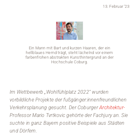
13. Februar '23
Medien
Stellenangebote
News
Ein Mann mit Bart und kurzen Haaren, der ein
hellblaues Hemd trägt, steht lächelnd vor einem
farbenfrohen abstrakten Kunsthintergrund an der
Veranstaltungen
Hochschule Coburg.
Im Wettbewerb „Wohlfühlplatz 2022“ wurden
Ei
vorbildliche Projekte der fußgänger:innenfreundlichen
hell
farb
Verkehrsplanung gesucht. Der Coburger
Architektur-
Professor Mario Tvrtkovic gehörte der Fachjury an. Sie
suchte in ganz Bayern positive Beispiele aus Städten
und Dörfern.