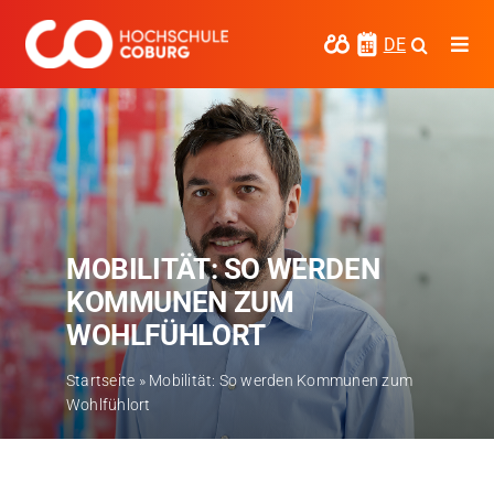
Zum
Inhalt
DE
Togg
springen
Navi
Studieren
Forschen
Kooperieren
MOBILITÄT: SO WERDEN
Hochschule Coburg
KOMMUNEN ZUM
Regionalentwicklung
WOHLFÜHLORT
Entdecke die Region
Startseite
»
Mobilität: So werden Kommunen zum
Wohlfühlort
Informationen für …
Kontakt