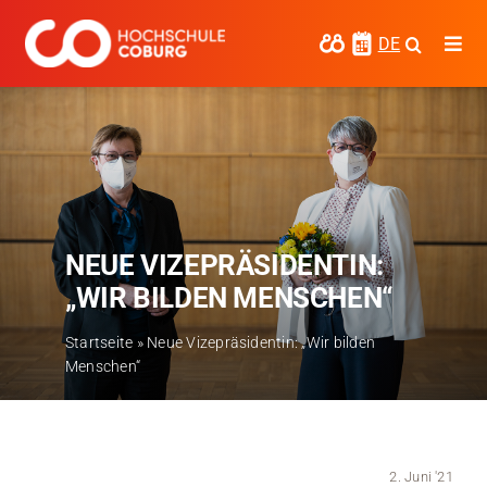
Zum
Inhalt
DE
Togg
springen
Navi
Studieren
Forschen
Kooperieren
NEUE VIZEPRÄSIDENTIN:
Hochschule Coburg
„WIR BILDEN MENSCHEN“
Regionalentwicklung
Startseite
»
Neue Vizepräsidentin: „Wir bilden
Menschen“
Entdecke die Region
Informationen für …
Kontakt
2. Juni '21