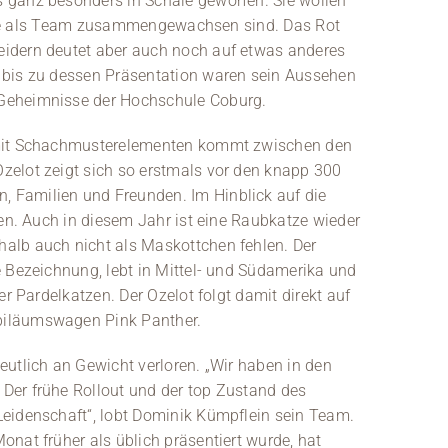
 ganz besonders in Schale geworfen. Sie wollen
rk sie als Team zusammengewachsen sind. Das Rot
idern deutet aber auch noch auf etwas anderes
 bis zu dessen Präsentation waren sein Aussehen
Geheimnisse der Hochschule Coburg.
 mit Schachmusterelementen kommt zwischen den
zelot zeigt sich so erstmals vor den knapp 300
 Familien und Freunden. Im Hinblick auf die
ben. Auch in diesem Jahr ist eine Raubkatze wieder
alb auch nicht als Maskottchen fehlen. Der
e Bezeichnung, lebt in Mittel- und Südamerika und
er Pardelkatzen. Der Ozelot folgt damit direkt auf
biläumswagen Pink Panther.
utlich an Gewicht verloren. „Wir haben in den
Der frühe Rollout und der top Zustand des
eidenschaft“, lobt Dominik Kümpflein sein Team.
nat früher als üblich präsentiert wurde, hat