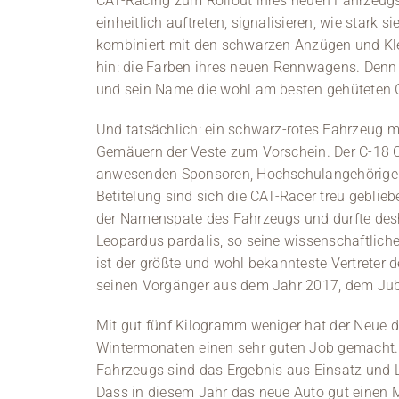
CAT-Racing zum Rollout ihres neuen Fahrzeugs
einheitlich auftreten, signalisieren, wie sta
kombiniert mit den schwarzen Anzügen und Kle
hin: die Farben ihres neuen Rennwagens. Denn
und sein Name die wohl am besten gehüteten 
Und tatsächlich: ein schwarz-rotes Fahrzeug
Gemäuern der Veste zum Vorschein. Der C-18 O
anwesenden Sponsoren, Hochschulangehörigen,
Betitelung sind sich die CAT-Racer treu geblie
der Namenspate des Fahrzeugs und durfte desh
Leopardus pardalis, so seine wissenschaftlich
ist der größte und wohl bekannteste Vertreter d
seinen Vorgänger aus dem Jahr 2017, dem Ju
Mit gut fünf Kilogramm weniger hat der Neue de
Wintermonaten einen sehr guten Job gemacht. 
Fahrzeugs sind das Ergebnis aus Einsatz und L
Dass in diesem Jahr das neue Auto gut einen Mo