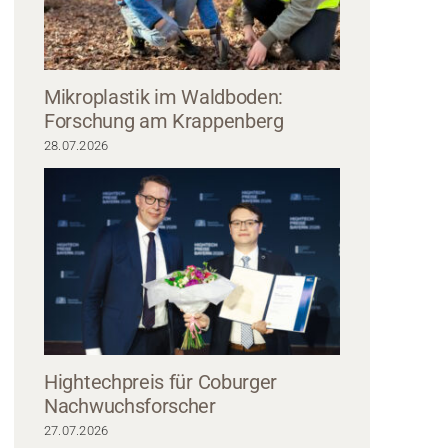
Mikroplastik im Waldboden:
Forschung am Krappenberg
28.07.2026
n mit der Aufschrift "UAS Coburg" steht auf einer Kopfsteinpflasterstraße u
ppe. Auf der Motorhaube sitzt ein Stofftier, während Beobachter, darunter 
Hochschule Coburg, Fotos von der Szene machen.
Hightechpreis für Coburger
Nachwuchsforscher
27.07.2026