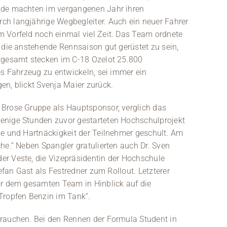
nde machten im vergangenen Jahr ihren
ch langjährige Wegbegleiter. Auch ein neuer Fahrer
 Vorfeld noch einmal viel Zeit. Das Team ordnete
 die anstehende Rennsaison gut gerüstet zu sein,
nsgesamt stecken im C-18 Ozelot 25.800
es Fahrzeug zu entwickeln, sei immer ein
en, blickt Svenja Maier zurück.
 Brose Gruppe als Hauptsponsor, verglich das
enige Stunden zuvor gestarteten Hochschulprojekt
de und Hartnäckigkeit der Teilnehmer geschult. Am
he.“ Neben Spangler gratulierten auch Dr. Sven
er Veste, die Vizepräsidentin der Hochschule
tefan Gast als Festredner zum Rollout. Letzterer
or dem gesamten Team in Hinblick auf die
ropfen Benzin im Tank“.
brauchen. Bei den Rennen der Formula Student in