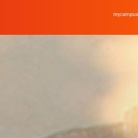
mycampu
Studieren
Forschen
Kooperieren
Hochschule Coburg
Regionalentwicklung
Entdecke die Region
Informationen für …