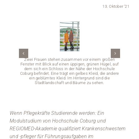
13. Oktober '21
Medien
Stellenangebote
News
Veranstaltungen
Zwei Frauen stehen zusammen vor einem großen
Fenster mit Blick auf einen üppigen, grünen Hügel, auf
dem sich ein Schloss in der Nähe der Hochschule
Coburg befindet. Eine trägt ein gelbes Kleid, die andere
ein geblümtes Kleid. Im Hintergrund sind die
Stadtlandschaft und Bäume zu sehen.
Eine Gr
dem mo
sind
einz
Wenn Pflegekräfte Studierende werden: Ein
Kamera
Modulstudium von Hochschule Coburg und
REGIOMED-Akademie qualifiziert Krankenschwestern
und -pfleger für Führungsaufgaben im