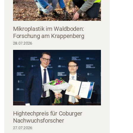
Mikroplastik im Waldboden:
Forschung am Krappenberg
28.07.2026
ellung an der Hochschule Coburg zeigt eine Reihe von Skulpturen, die an B
er Holzkonstruktion ausgestellt sind. Im Hintergrund der geräumigen Galerie i
betrachten Menschen verschiedene Kunstwerke.
Hightechpreis für Coburger
Nachwuchsforscher
27.07.2026