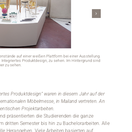
stände auf einer weißen Plattform bei einer Ausstellung.
 Integriertes Produktdesign, zu sehen. Im Hintergrund sind
er zu sehen.
Eine Kunstausst
und auf ein
ertes Produktdesign“ waren in diesem Jahr auf der
nternationalen Möbelmesse, in Mailand vertreten. An
entischen Projektarbeiten.
nd präsentierten die Studierenden die ganze
m dritten Semester bis hin zu Bachelorarbeiten. Alle
le Herangehen. Viele Arbeiten basierten auf