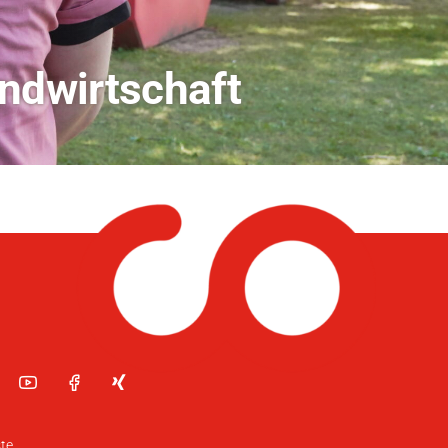
dio Bamberg
te