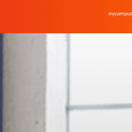
mycampu
Studieren
Forschen
Kooperieren
Hochschule Coburg
Regionalentwicklung
Entdecke die Region
Informationen für …