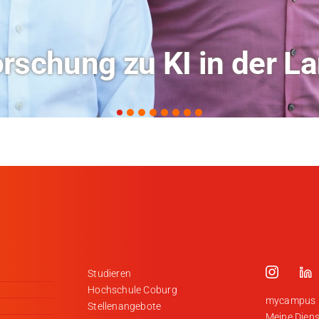
ochschule Coburg im Ra
Studieren
Hochschule Coburg
mycampus
Stellenangebote
Meine Diens