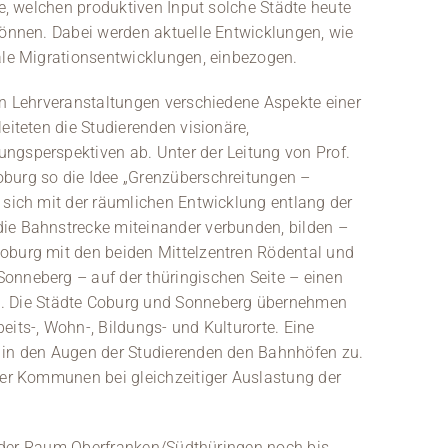
ge, welchen produktiven Input solche Städte heute
können. Dabei werden aktuelle Entwicklungen, wie
bale Migrationsentwicklungen, einbezogen.
en Lehrveranstaltungen verschiedene Aspekte einer
eiteten die Studierenden visionäre,
ngsperspektiven ab. Unter der Leitung von Prof.
oburg so die Idee „Grenzüberschreitungen –
 sich mit der räumlichen Entwicklung entlang der
die Bahnstrecke miteinander verbunden, bilden –
oburg mit den beiden Mittelzentren Rödental und
onneberg – auf der thüringischen Seite – einen
 Die Städte Coburg und Sonneberg übernehmen
eits-, Wohn-, Bildungs- und Kulturorte. Eine
t in den Augen der Studierenden den Bahnhöfen zu.
 der Kommunen bei gleichzeitiger Auslastung der
ist der Raum Oberfranken/Südthüringen noch bis