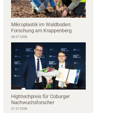
Mikroplastik im Waldboden:
Forschung am Krappenberg
28.07.2026
g gleitet entlang der geschwungenen Gleise in der Nähe der Hochschule Cob
Mehrere Gleise sind sichtbar, links ist ein Bahnsteig. Unter einem bewölkten
die Szene ein Gefühl von Bewegung und Reisen.
Hightechpreis für Coburger
Nachwuchsforscher
27.07.2026