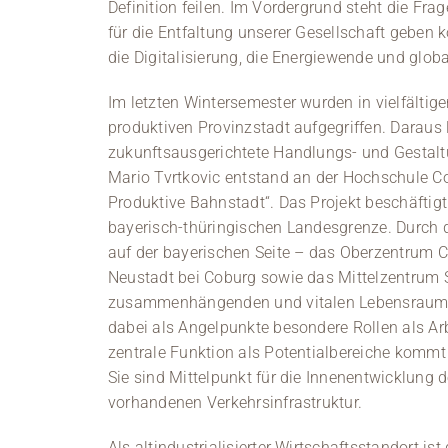
Definition feilen. Im Vordergrund steht die Fra
für die Entfaltung unserer Gesellschaft geben 
die Digitalisierung, die Energiewende und glo
Im letzten Wintersemester wurden in vielfältig
produktiven Provinzstadt aufgegriffen. Daraus l
zukunftsausgerichtete Handlungs- und Gestaltu
Mario Tvrtkovic entstand an der Hochschule C
Produktive Bahnstadt“. Das Projekt beschäftigt
bayerisch-thüringischen Landesgrenze. Durch 
auf der bayerischen Seite – das Oberzentrum C
Neustadt bei Coburg sowie das Mittelzentrum S
zusammenhängenden und vitalen Lebensraum.
dabei als Angelpunkte besondere Rollen als Arb
zentrale Funktion als Potentialbereiche komm
Sie sind Mittelpunkt für die Innenentwicklung
vorhandenen Verkehrsinfrastruktur.
Als altindustrialisierter Wirtschaftsstandort 