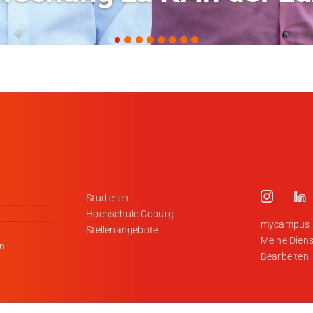
Studieren
Hochschule Coburg
mycampus
Stellenangebote
Meine Diens
en
Bearbeiten