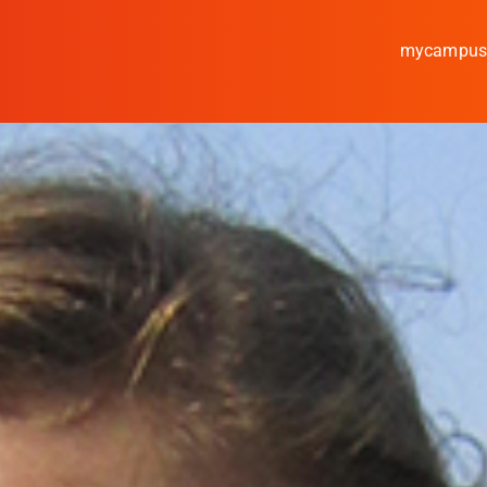
mycampu
Studieren
Forschen
Kooperieren
Hochschule Coburg
Regionalentwicklung
Entdecke die Region
Informationen für …