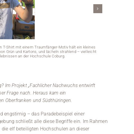
n T-Shirt mit einem Traumfänger-Motiv hält ein kleines
n Grün und Kartons, und lächeln strahlend – vielleicht
Erlebnissen an der Hochschule Coburg.
g? Im Projekt „Fachlicher Nachwuchs entwirft
Ein roter Zu
üppigem Grün. 
eser Frage nach. Heraus kam ein
hen Oberfranken und Südthüringen.
 engstirnig – das Paradebeispiel einer
ebung schließt alle diese Begriffe ein. Im Rahmen
die elf beteiligten Hochschulen an dieser