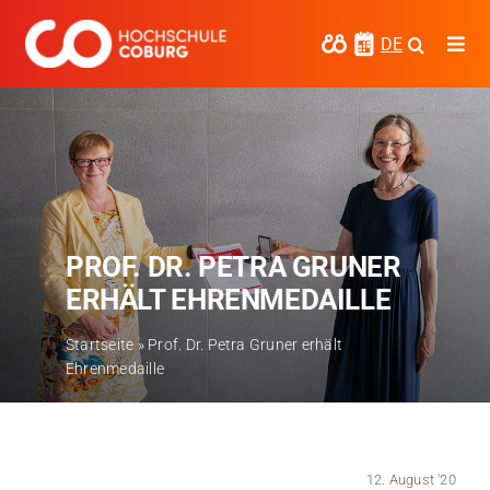
Zum
Inhalt
DE
Togg
springen
Navi
Studieren
Forschen
Kooperieren
PROF. DR. PETRA GRUNER
Hochschule Coburg
ERHÄLT EHRENMEDAILLE
Regionalentwicklung
Startseite
»
Prof. Dr. Petra Gruner erhält
Ehrenmedaille
Entdecke die Region
Informationen für …
Kontakt
12. August '20