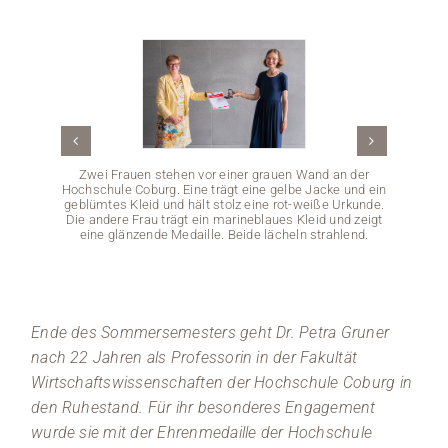
Medien
Stellenangebote
News
Zwei Frauen stehen vor einer grauen Wand an der
Veranstaltungen
Hochschule Coburg. Eine trägt eine gelbe Jacke und ein
geblümtes Kleid und hält stolz eine rot-weiße Urkunde.
Die andere Frau trägt ein marineblaues Kleid und zeigt
eine glänzende Medaille. Beide lächeln strahlend.
Eine G
modern
hohen,
bedeckt
Ende des Sommersemesters geht Dr. Petra Gruner
Blume 
nach 22 Jahren als Professorin in der Fakultät
und
Wirtschaftswissenschaften der Hochschule Coburg in
den Ruhestand. Für ihr besonderes Engagement
wurde sie mit der Ehrenmedaille der Hochschule