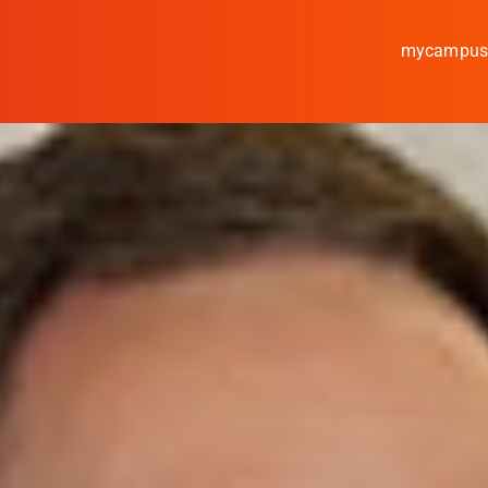
mycampu
Studieren
Forschen
Kooperieren
Hochschule Coburg
Regionalentwicklung
Entdecke die Region
Informationen für …