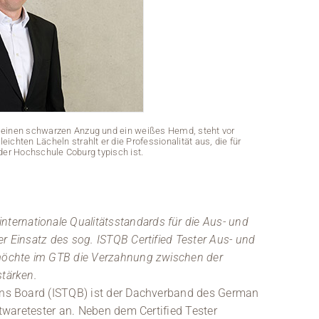
in einen schwarzen Anzug und ein weißes Hemd, steht vor
Ein Mann mit 
ichten Lächeln strahlt er die Professionalität aus, die für
einem schlichte
der Hochschule Coburg typisch ist.
internationale Qualitätsstandards für die Aus- und
r Einsatz des sog. ISTQB Certified Tester Aus- und
chte im GTB die Verzahnung zwischen der
stärken.
ions Board (ISTQB) ist der Dachverband des German
oftwaretester an. Neben dem Certified Tester