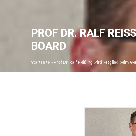
PROF DR. RALF REIS
OARD
Startseite
»
Prof Dr. Ralf Reißing wird Mitglied beim 