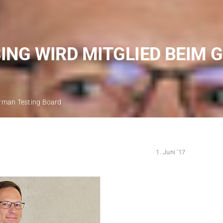
Kontakt
Medien
SING WIRD MITGLIED BEIM G
Stellenangebote
News
Veranstaltungen
German Testing Board
1. Juni '17