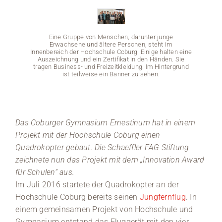
Medien
Eine Gruppe von Menschen, darunter junge
Stellenangebote
Erwachsene und ältere Personen, steht im
Innenbereich der Hochschule Coburg. Einige halten eine
Auszeichnung und ein Zertifikat in den Händen. Sie
tragen Business- und Freizeitkleidung. Im Hintergrund
News
ist teilweise ein Banner zu sehen.
Veranstaltungen
E
E
Das Coburger Gymnasium Ernestinum hat in einem
Innenbe
Ausze
Projekt mit der Hochschule Coburg einen
tragen 
Quadrokopter gebaut. Die Schaeffler FAG Stiftung
zeichnete nun das Projekt mit dem „Innovation Award
für Schulen“ aus.
Im Juli 2016 startete der Quadrokopter an der
Hochschule Coburg bereits seinen
Jungfernflug
. In
einem gemeinsamen Projekt von Hochschule und
Gymnasium entstand das Fluggerät mit den vier