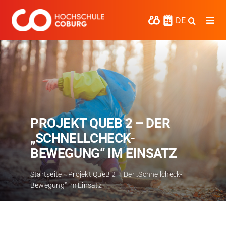
Zum
Inhalt
DE
Togg
springen
Navi
Studieren
Forschen
Kooperieren
PROJEKT QUEB 2 – DER
Hochschule Coburg
„SCHNELLCHECK-
Regionalentwicklung
BEWEGUNG“ IM EINSATZ
Entdecke die Region
Startseite
»
Projekt QueB 2 – Der „Schnellcheck-
Bewegung“ im Einsatz
Informationen für …
Kontakt