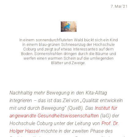
7. Mai '21
Medien
Stellenangebote
In einem sonnendurchfluteten Wald bückt sich ein Kind
News
in einem blau-grünen Schneeanzug der Hochschule
Coburg und zeigt auf etwas Interessantes auf dem
Boden. Sonnenstrahlen dringen durch die Bäume und
Veranstaltungen
werfen einen warmen Schein auf die umliegenden
Blätter und Zweige.
Nachhaltig mehr Bewegung in den Kita-Alltag
In eine
integrieren – das ist das Ziel von „Qualität entwickeln
in ei
Cobur
mit und durch Bewegung“ (QueB). Das
Institut für
Boden.
werfe
angewandte Gesundheitswissenschaften
(IaG) der
Hochschule Coburg unter der Leitung von
Prof. Dr.
Holger Hassel
möchte in der zweiten Phase des