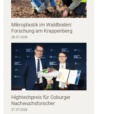
Mikroplastik im Waldboden:
Forschung am Krappenberg
28.07.2026
m Anzug und weißem Hemd steht selbstbewusst vor einem historischen Ste
Coburg und blickt direkt in die Kamera. Das Bild ist in weiches, natürliches 
Hightechpreis für Coburger
Nachwuchsforscher
27.07.2026