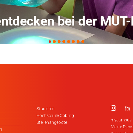
rschung zu KI in der L
Studieren
Hochschule Coburg
mycampus
Stellenangebote
Meine Diens
en