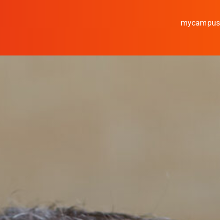
mycampu
Studieren
Forschen
Kooperieren
Hochschule Coburg
Regionalentwicklung
Entdecke die Region
Informationen für …