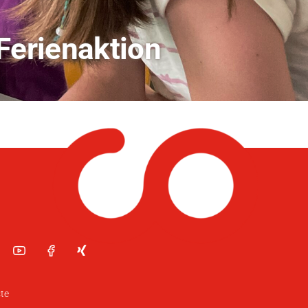
andwirtschaft
te