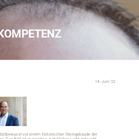
Kontakt
Medien
NKOMPETENZ
Stellenangebote
News
Veranstaltungen
14. Juni '22
stbewusst vor einem historischen Steingebäude der
a. Das Bild ist in weiches, natürliches Licht getaucht.