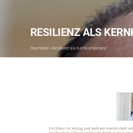
RESILIENZ ALS KER
Startseite
»
Resilienz als Kernkompetenz
Ein Mann im Anzug und weißem Hemd steht selb
Hochschule Coburg und blickt direkt in die Kamer