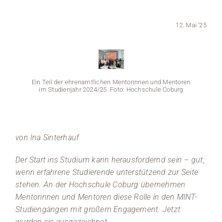
Medien
12. Mai '25
Stellenangebote
News
Ein Teil der ehrenamtlichen Mentorinnen und Mentoren
im Studienjahr 2024/25. Foto: Hochschule Coburg
Veranstaltungen
von Ina Sinterhauf
Der Start ins Studium kann herausfordernd sein – gut,
wenn erfahrene Studierende unterstützend zur Seite
Ein Tei
stehen. An der Hochschule Coburg übernehmen
im S
Mentorinnen und Mentoren diese Rolle in den MINT-
Studiengängen mit großem Engagement. Jetzt
wurden sie ausgezeichnet.