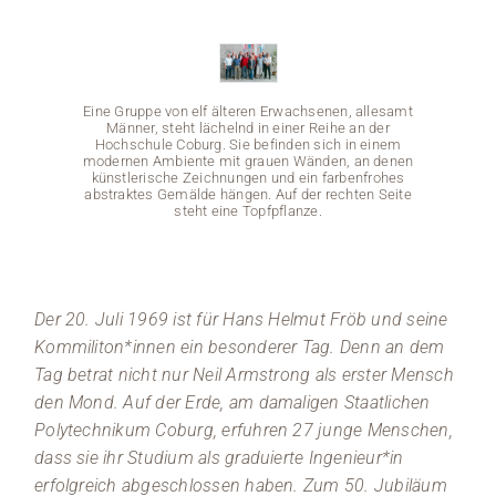
Medien
Stellenangebote
Eine Gruppe von elf älteren Erwachsenen, allesamt
Männer, steht lächelnd in einer Reihe an der
Hochschule Coburg. Sie befinden sich in einem
News
modernen Ambiente mit grauen Wänden, an denen
künstlerische Zeichnungen und ein farbenfrohes
abstraktes Gemälde hängen. Auf der rechten Seite
Veranstaltungen
steht eine Topfpflanze.
Eine 
Der 20. Juli 1969 ist für Hans Helmut Fröb und seine
Mä
Kommiliton*innen ein besonderer Tag. Denn an dem
Hoc
moder
Tag betrat nicht nur Neil Armstrong als erster Mensch
küns
abstr
den Mond. Auf der Erde, am damaligen Staatlichen
Polytechnikum Coburg, erfuhren 27 junge Menschen,
dass sie ihr Studium als graduierte Ingenieur*in
erfolgreich abgeschlossen haben. Zum 50. Jubiläum