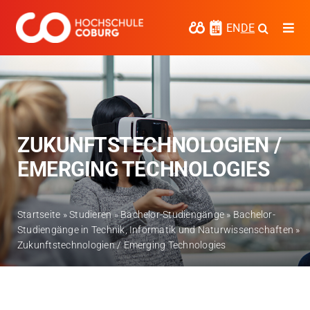
Zum
Inhalt
EN
DE
Togg
springen
Navi
Studieren
Forschen
Kooperieren
ZUKUNFTSTECHNOLOGIEN /
EMERGING TECHNOLOGIES
Hochschule Coburg
Regionalentwicklung
Startseite
»
Studieren
»
Bachelor-Studiengänge
»
Bachelor-
Studiengänge in Technik, Informatik und Naturwissenschaften
»
Entdecke die Region
Zukunftstechnologien / Emerging Technologies
Informationen für …
Kontakt