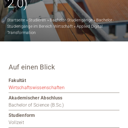
2.0)
Medien
Startseite
»
Studieren
»
Bachelor-Studiengänge
»
Bachelor-
Stellenangebote
Studiengänge im Bereich Wirtschaft
»
Applied Digital
Transformation
News
Veranstaltungen
Auf einen Blick
Fakultät
Wirtschaftswissenschaften
Akademischer Abschluss
Bachelor of Science (B.Sc.)
Studienform
Vollzeit