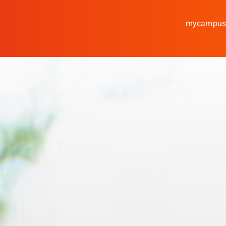
mycampu
Studieren
Forschen
Kooperieren
Hochschule Coburg
Regionalentwicklun
Entdecke die Region
Informationen für …