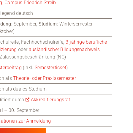
g, Campus Friedrich Streib
iegend deutsch
ldung:
September,
Studium:
Wintersemester
ktober)
chulreife, Fachhochschulreife,
3-jährige berufliche
izierung
oder
ausländischer Bildungsnachweis
,
 Zulassungsbeschränkung (NC)
terbeitrag
(inkl.
Semesterticket
)
ch als
Theorie- oder Praxissemester
ch als duales Studium
itiert durch
Akkreditierungsrat
ai – 30. September
mationen zur Anmeldung