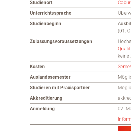
Studienort
Cobur
Unterrichtssprache
Überw
Studienbeginn
Ausbi
(01. O
Zulassungsvoraussetzungen
Hochs
Qualif
keine
Kosten
Semes
Auslandssemester
Mögli
Studieren mit Praxispartner
Mögli
Akkreditierung
akkred
Anmeldung
02. M
Infor