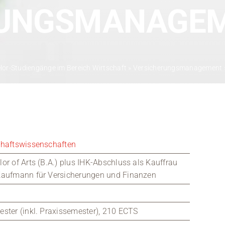
Kontakt
UNGSMANAGEM
Medien
Stellenangebote
lor-Studiengänge im Bereich Wirtschaft
»
Versicherungsmanagement
News
Veranstaltungen
chaftswissenschaften
or of Arts (B.A.) plus IHK-Abschluss als Kauffrau
Kaufmann für Versicherungen und Finanzen
ster (inkl. Praxissemester), 210 ECTS