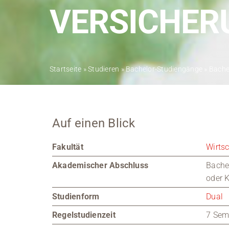
VERSICHER
Startseite
»
Studieren
»
Bachelor-Studiengänge
»
Bache
Auf einen Blick
Fakultät
Wirts
Akademischer Abschluss
Bachel
oder 
Studienform
Dual
Regelstudienzeit
7 Seme