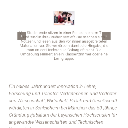
Medien
Stellenangebote
Vier Studierende sitzen in einer Reihe an einem Tisch
und sind in ihre Studien vertieft. Sie machen sich
News
Notizen und lesen aus den vor ihnen ausgebreiteten
Materialien vor. Sie verkörpern damit die Hingabe, die
man an der Hochschule Coburg oft sieht. Die
Veranstaltungen
Umgebung erinnert an ein Klassenzimmer oder eine
Lerngruppe.
Zwei 
vertief
Ein halbes Jahrhundert Innovation in Lehre,
und 
Forschung und Transfer: Vertreterinnen und Vertreter
Skizzen
„Wissen
aus Wissenschaft, Wirtschaft, Politik und Gesellschaft
Szene 
würdigten in Schleißheim bei München das 50-jährige
Gründungsjubiläum der bayerischen Hochschulen für
angewandte Wissenschaften und Technischen