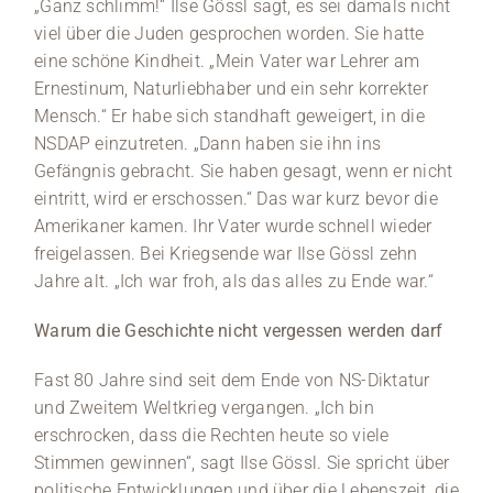
„Ganz schlimm!“ Ilse Gössl sagt, es sei damals nicht
viel über die Juden gesprochen worden. Sie hatte
eine schöne Kindheit. „Mein Vater war Lehrer am
Ernestinum, Naturliebhaber und ein sehr korrekter
Mensch.“ Er habe sich standhaft geweigert, in die
NSDAP einzutreten. „Dann haben sie ihn ins
Gefängnis gebracht. Sie haben gesagt, wenn er nicht
eintritt, wird er erschossen.“ Das war kurz bevor die
Amerikaner kamen. Ihr Vater wurde schnell wieder
freigelassen. Bei Kriegsende war Ilse Gössl zehn
Jahre alt. „Ich war froh, als das alles zu Ende war.“
Warum die Geschichte nicht vergessen werden darf
Fast 80 Jahre sind seit dem Ende von NS-Diktatur
und Zweitem Weltkrieg vergangen. „Ich bin
erschrocken, dass die Rechten heute so viele
Stimmen gewinnen“, sagt Ilse Gössl. Sie spricht über
politische Entwicklungen und über die Lebenszeit, die