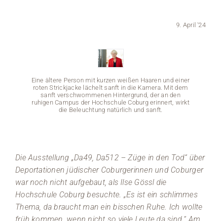
Medien
9. April '24
Stellenangebote
News
Eine ältere Person mit kurzen weißen Haaren und einer
roten Strickjacke lächelt sanft in die Kamera. Mit dem
Veranstaltungen
sanft verschwommenen Hintergrund, der an den
ruhigen Campus der Hochschule Coburg erinnert, wirkt
die Beleuchtung natürlich und sanft.
Die Ausstellung „Da49, Da512 – Züge in den Tod“ über
Deportationen jüdischer Coburgerinnen und Coburger
Eine äl
roten S
war noch nicht aufgebaut, als Ilse Gössl die
sanf
Hochschule Coburg besuchte. „Es ist ein schlimmes
ruhigen
Thema, da braucht man ein bisschen Ruhe. Ich wollte
früh kommen, wenn nicht so viele Leute da sind.“ Am