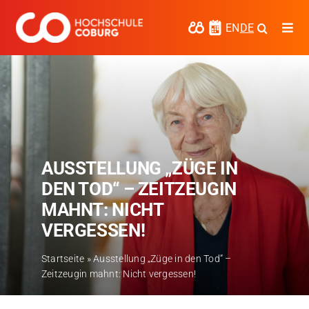
Zum
Inhalt
EN
DE
Togg
springen
Navi
Studieren
Forschen
Kooperieren
AUSSTELLUNG „ZÜGE IN
Hochschule Coburg
DEN TOD“ – ZEITZEUGIN
Regionalentwicklung
MAHNT: NICHT
VERGESSEN!
Entdecke die Region
Startseite
»
Ausstellung „Züge in den Tod” –
Informationen für …
Zeitzeugin mahnt: Nicht vergessen!
Kontakt