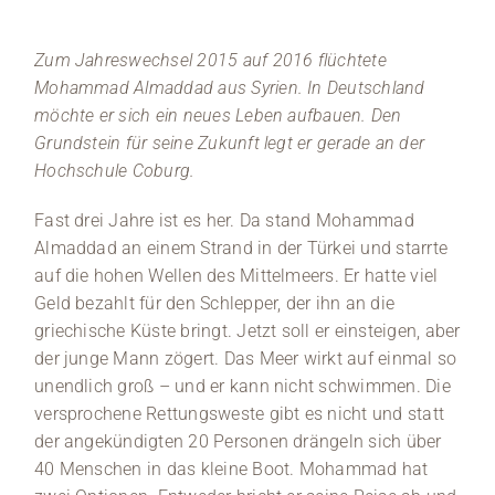
eine S
Handsch
brauner
Zum Jahreswechsel 2015 auf 2016 flüchtete
von Ger
Mohammad Almaddad aus Syrien. In Deutschland
möchte er sich ein neues Leben aufbauen. Den
Grundstein für seine Zukunft legt er gerade an der
Hochschule Coburg.
Fast drei Jahre ist es her. Da stand Mohammad
Almaddad an einem Strand in der Türkei und starrte
auf die hohen Wellen des Mittelmeers. Er hatte viel
Geld bezahlt für den Schlepper, der ihn an die
griechische Küste bringt. Jetzt soll er einsteigen, aber
der junge Mann zögert. Das Meer wirkt auf einmal so
unendlich groß – und er kann nicht schwimmen. Die
versprochene Rettungsweste gibt es nicht und statt
der angekündigten 20 Personen drängeln sich über
40 Menschen in das kleine Boot. Mohammad hat