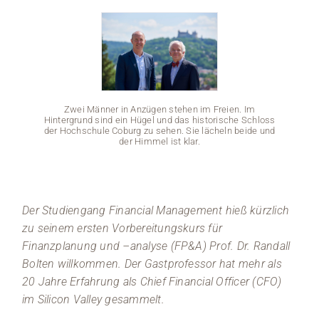
Medien
Stellenangebote
News
Zwei Männer in Anzügen stehen im Freien. Im
Hintergrund sind ein Hügel und das historische Schloss
der Hochschule Coburg zu sehen. Sie lächeln beide und
Veranstaltungen
der Himmel ist klar.
Zwe
Hinterg
der Hoc
Der Studiengang Financial Management hieß kürzlich
zu seinem ersten Vorbereitungskurs für
Finanzplanung und –analyse (FP&A) Prof. Dr. Randall
Bolten willkommen. Der Gastprofessor hat mehr als
20 Jahre Erfahrung als Chief Financial Officer (CFO)
im Silicon Valley gesammelt.