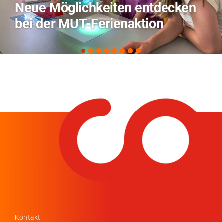
entdecken
TVO berichtet über 
tion
zu KI in der Landwirt
Kontakt