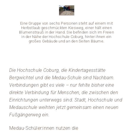
Medien
Eine Gruppe von sechs Personen steht auf einem mit
Stellenangebote
Herbstlaub geschmückten Kiesweg, einer hält einen
Blumenstrauß in der Hand. Sie befinden sich im Freien
in der Nähe der Hochschule Coburg, hinter ihnen ein
News
großes Gebäude und an den Seiten Bäume.
Veranstaltungen
Die Hochschule Coburg, die Kindertagesstätte
Bergwichtel und die Medau-Schule sind Nachbarn.
Eine G
Herbst
Verbindungen gibt es viele – nur fehlte bisher eine
Blumens
in der
direkte Verbindung für Menschen, die zwischen den
g
Einrichtungen unterwegs sind. Stadt, Hochschule und
Medauschule weihten jetzt gemeinsam einen neuen
Fußgängerweg ein.
Medau-Schüler:innen nutzen die