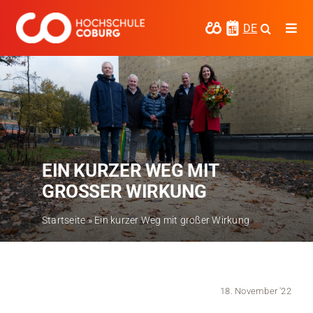
Zum
Inhalt
DE
Togg
springen
Navi
Studieren
Forschen
Kooperieren
EIN KURZER WEG MIT
Hochschule Coburg
GROSSER WIRKUNG
Regionalentwicklung
Startseite
»
Ein kurzer Weg mit großer Wirkung
Entdecke die Region
Informationen für …
18. November '22
Kontakt