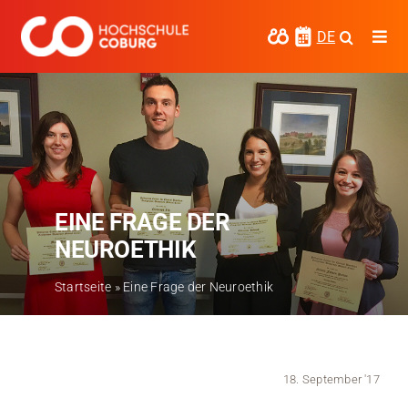
Zum
Inhalt
DE
Togg
springen
Navi
Studieren
Forschen
Kooperieren
EINE FRAGE DER
Hochschule Coburg
NEUROETHIK
Regionalentwicklung
Startseite
»
Eine Frage der Neuroethik
Entdecke die Region
Informationen für …
18. September '17
Kontakt