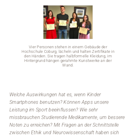
Medien
Stellenangebote
News
Vier Personen stehen in einem Gebäude der
Hochschule Coburg, lächeln und halten Zertifikate in
den Händen. Sie tragen halbformelle Kleidung, im
Veranstaltungen
Hintergrund hängen gerahmte Kunstwerke an der
Wand.
Vi
Hochsc
den 
Hint
Welche Auswirkungen hat es, wenn Kinder
Smartphones benutzen? Können Apps unsere
Leistung im Sport beeinflussen? Wie sehr
missbrauchen Studierende Medikamente, um bessere
Noten zu erreichen? Mit Fragen an der Schnittstelle
zwischen Ethik und Neurowissenschaft haben sich