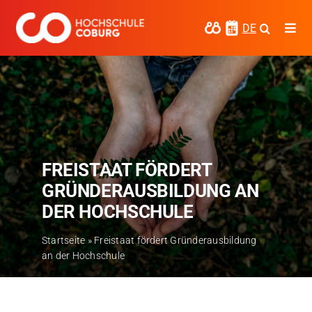
Zum
Inhalt
DE
Togg
springen
Navi
Studieren
Forschen
Kooperieren
FREISTAAT FÖRDERT
Hochschule Coburg
GRÜNDERAUSBILDUNG AN
Regionalentwicklung
DER HOCHSCHULE
Entdecke die Region
Startseite
»
Freistaat fördert Gründerausbildung
an der Hochschule
Informationen für …
Kontakt