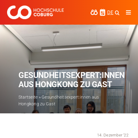
Zum
Inhalt
DE
Togg
springen
Navi
Studieren
Forschen
Kooperieren
GESUNDHEITSEXPERT:INNEN
Hochschule Coburg
AUS HONGKONG ZU GAST
Regionalentwicklung
Startseite
»
Gesundheitsexpert:innen aus
Hongkong zu Gast
Entdecke die Region
Informationen für …
Kontakt
14. Dezember '22