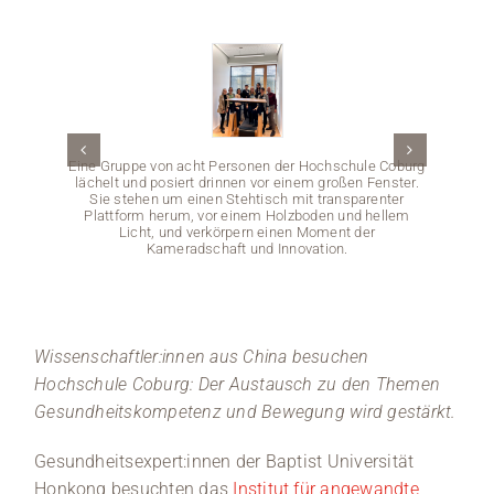
Medien
Stellenangebote
News
Eine Gruppe von acht Personen der Hochschule Coburg
lächelt und posiert drinnen vor einem großen Fenster.
Sie stehen um einen Stehtisch mit transparenter
Veranstaltungen
Plattform herum, vor einem Holzboden und hellem
Licht, und verkörpern einen Moment der
Kameradschaft und Innovation.
Sieben
die ei
Hügel 
Wissenschaftler:innen aus China besuchen
in de
gekleid
Hochschule Coburg: Der Austausch zu den Themen
Gesundheitskompetenz und Bewegung wird gestärkt.
Gesundheitsexpert:innen der Baptist Universität
Honkong besuchten das
Institut für angewandte