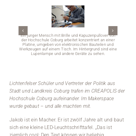
Medien
Stellenangebote
Ein junger Mensch mit Brille und Kapuzenpullover von
der Hochschule Coburg arbeitet konzentriert an einer
News
Platine, umgeben von elektronischen Bauteilen und
Werkzeugen auf einem Tisch. Im Hintergrund sind eine
Lupenlampe und andere Geräte zu sehen.
Veranstaltungen
Eine Gr
Lichtenfelser Schüler und Vertreter der Politik aus
Frauen
Hochsch
Stadt und Landkreis Coburg trafen im CREAPOLIS der
Händen 
Hochschule Coburg aufeinander. Im Makerspace
wurde gebaut – und alle machten mit.
Jakob ist ein Macher. Er ist zwölf Jahre alt und baut
sich eine kleine LED-Leuchtschrifttafel. „Das ist
ziemlich cool: Den Text können wir beliebig