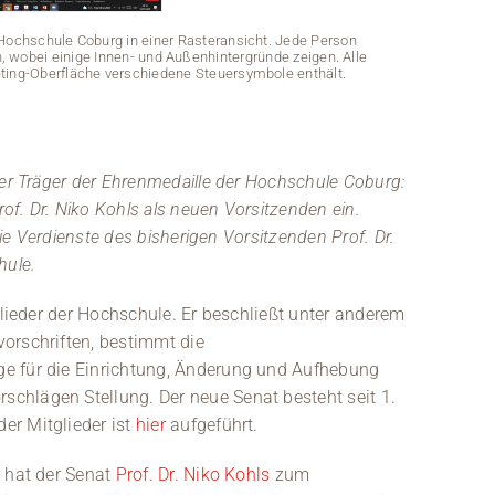
Hochschule Coburg in einer Rasteransicht. Jede Person
, wobei einige Innen- und Außenhintergründe zeigen. Alle
eting-Oberfläche verschiedene Steuersymbole enthält.
uer Träger der Ehrenmedaille der Hochschule Coburg:
rof. Dr. Niko Kohls als neuen Vorsitzenden ein.
die Verdienste des bisherigen Vorsitzenden Prof. Dr.
Screenshot ein
Hintergründe
hule.
Teiln
glieder der Hochschule. Er beschließt unter anderem
orschriften, bestimmt die
e für die Einrichtung, Änderung und Aufhebung
chlägen Stellung. Der neue Senat besteht seit 1.
er Mitglieder ist
hier
aufgeführt.
r hat der Senat
Prof. Dr. Niko Kohls
zum