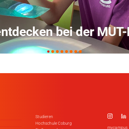
rschung zu KI in der L
Studieren
Hochschule Coburg
mycampus