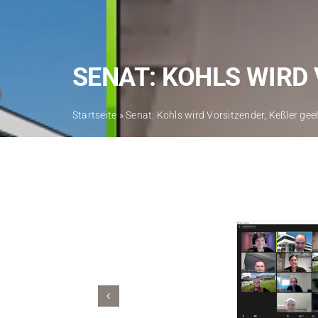
SENAT: KOHLS WIRD 
Startseite
»
Senat: Kohls wird Vorsitzender, Keßler gee