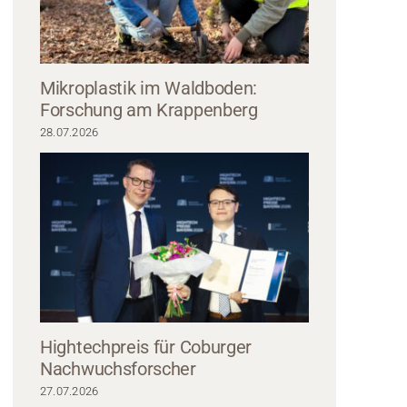
Mikroplastik im Waldboden:
Forschung am Krappenberg
28.07.2026
es virtuellen Zoom-Meetings mit 18 Teilnehmern, jeder in seinem eigenen Vi
 zeigen Bürogebäude und Außenszenen, die an die Hochschule Coburg erinn
ehmer werden Namen angezeigt, vor dem Hintergrund der vertrauten Zoom-Ob
Hightechpreis für Coburger
Nachwuchsforscher
27.07.2026