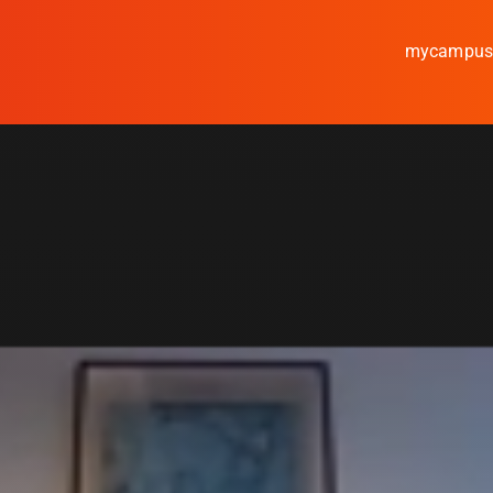
mycampu
Studieren
Forschen
Kooperieren
Hochschule Coburg
Regionalentwicklung
Entdecke die Region
Informationen für …