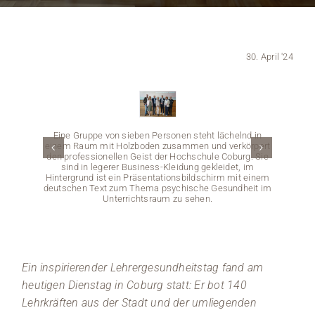
Medien
30. April '24
Stellenangebote
News
Veranstaltungen
Eine Gruppe von sieben Personen steht lächelnd in
einem Raum mit Holzboden zusammen und verkörpert
den professionellen Geist der Hochschule Coburg. Sie
sind in legerer Business-Kleidung gekleidet, im
Hintergrund ist ein Präsentationsbildschirm mit einem
deutschen Text zum Thema psychische Gesundheit im
Unterrichtsraum zu sehen.
Bei ein
Ein inspirierender Lehrergesundheitstag fand am
Zuhör
Holzwän
heutigen Dienstag in Coburg statt: Er bot 140
eine P
Lehrkräften aus der Stadt und der umliegenden
Stüh