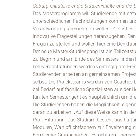
Coburg erläuterte er die Studieninhalte und die 
Das Masterprogramm will Studierende mit ers
unterschiedlichen Fachrichtungen kommen und i
Verantwortung übernehmen wollen. Ziel ist es,
innovative Fragestellungen heranzugehen. Denn,
Fragen zu stellen und wollen hier eine Denkfabr
Der neue Master-Studiengang ist als Teilzeitst
Zu Beginn und am Ende des Semesters finden B
Lehrveranstaltungen werden vorrangig am Fre
Studierenden arbeiten an gemeinsamen Projekt
selbst. Die Projektteams werden von Coaches b
bei Bedarf auf fachliche Spezialisten aus der
fünften Semester geht es hauptsächlich um die
Die Studierenden haben die Möglichkeit, eige
daran zu arbeiten. „Auf diese Weise kann in der
Prof. Hiltmann. Das Studium besteht aus haltun
Modulen, Wahlpflichtfächern zur Erweiterung 
Form einer Gruppenarbeit. Es geht um Themen