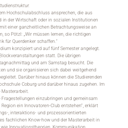
Studienstruktur.
tem Hochschulabschluss ansprechen, die aus
n der Wirtschaft oder in sozialen Institutionen
 mit einer ganzheitlichen Betrachtungsweise an
 so Pötzl: „Wir müssen lernen, die richtigen
ik für Querdenker schaffen.“
udium konzipiert und auf fünf Semester angelegt.
lockveranstaltungen statt. Die übrigen
itagnachmittag und am Samstag besucht. Die
en und sie organisieren sich dabei weitgehend
egleitet. Darüber hinaus können die Studierenden
 Hochschule Coburg und darüber hinaus zugehen. Im
 Masterarbeit.
ne Fragestellungen einzubringen und gemeinsam
 Region ein Innovatoren-Club entstehen“, erklärt
gs-, interaktions- und prozessorientierten
des fachlichen Know-how und der Masterarbeit in
 wie Innovationstheorien, Kommunikation,