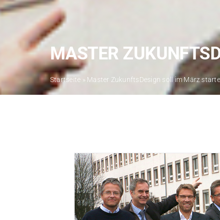
MASTER ZUKUNFTSD
Startseite
»
Master ZukunftsDesign soll im März start