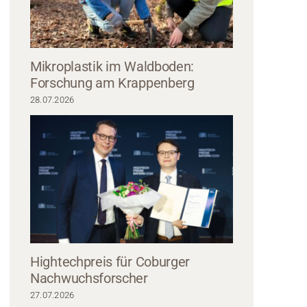
Mikroplastik im Waldboden:
Forschung am Krappenberg
28.07.2026
er in Anzügen und Freizeitkleidung stehen vor einem Gebäude und halten ein
 „Master Zukunftsdesign am Lernort Kronach. Jetzt geht’s los!“. Sie wirken g
repräsentieren stolz die Hochschule Coburg, als sie für das Foto posieren
Hightechpreis für Coburger
Nachwuchsforscher
27.07.2026