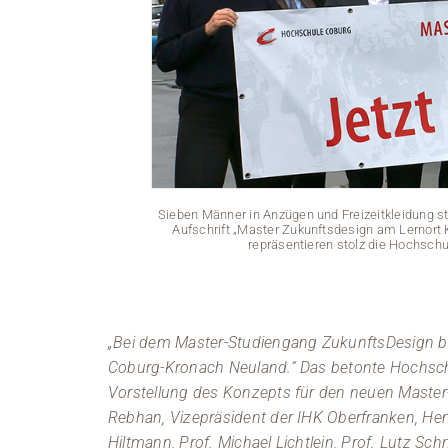
Sieben Männer in Anzügen und Freizeitkleidung s
Aufschrift „Master Zukunftsdesign am Lernort Kr
repräsentieren stolz die Hochschul
„Bei dem Master-Studiengang ZukunftsDesign be
Coburg-Kronach Neuland.“ Das betonte Hochschul
Vorstellung des Konzepts für den neuen Maste
Rebhan, Vizepräsident der IHK Oberfranken, He
Hiltmann, Prof. Michael Lichtlein, Prof. Lutz 