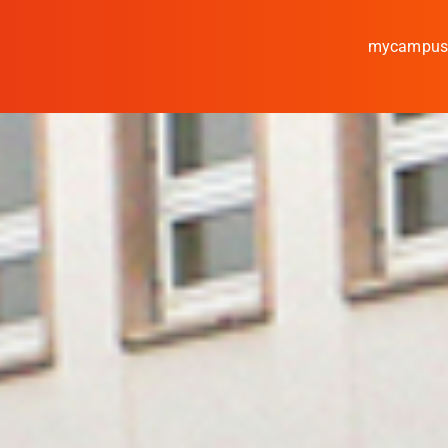
mycampu
Studieren
Forschen
Kooperieren
Hochschule Coburg
Regionalentwicklung
Entdecke die Region
Informationen für …