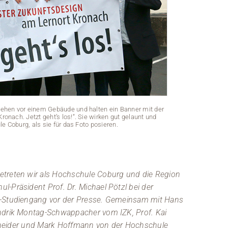
tehen vor einem Gebäude und halten ein Banner mit der
Sieben Männ
onach. Jetzt geht’s los!“. Sie wirken gut gelaunt und
Aufschrift
e Coburg, als sie für das Foto posieren.
treten wir als Hochschule Coburg und die Region
-Präsident Prof. Dr. Michael Pötzl bei der
r-Studiengang vor der Presse. Gemeinsam mit Hans
ndrik Montag-Schwappacher vom IZK, Prof. Kai
Schneider und Mark Hoffmann von der Hochschule