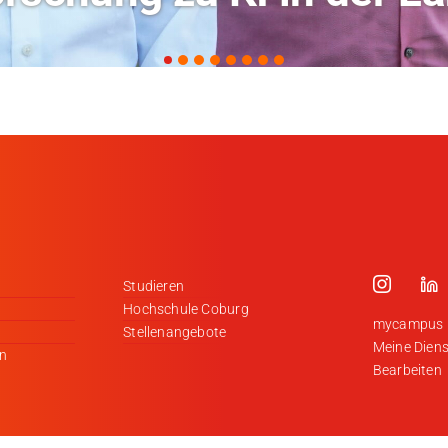
Studieren
Hochschule Coburg
mycampus
Stellenangebote
Meine Diens
en
Bearbeiten