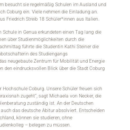
am besucht sie regelmäßig Schulen im Ausland und
ach Coburg ein. Viele nehmen die Einladung an.
Friedrich Streib 18 Schüler*innen aus Italien.
en Schule in Genua erkundeten einen Tag lang die
en über Studienmöglichkeiten durch die
chmittag führte die Studentin Kathi Steiner die
nbotschafterin des Studiengangs
das neugebaute Zentrum für Mobilität und Energie
n den eindrucksvollen Blick über die Stadt Coburg
er Hochschule Coburg. Unsere Schüler freuen sich
praxisnah zugeht“, sagt Michaela von Necker, die
dienberatung zuständig ist. An der Deutschen
 auch das deutsche Abitur absolviert. Entscheiden
schland, können sie studieren, ohne
tudienkolleg – belegen zu müssen.