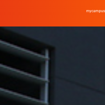
mycampu
Studieren
Forschen
Kooperieren
Hochschule Coburg
Regionalentwicklung
Entdecke die Region
Informationen für …