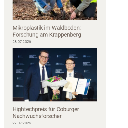
Mikroplastik im Waldboden:
Forschung am Krappenberg
28.07.2026
von Studierenden steht vor der Hochschule Coburg, einem modernen Gebäud
. Aufmerksam hören sie einem Vortragenden zu und machen sich Notizen. Es 
Tag.
Hightechpreis für Coburger
Nachwuchsforscher
27.07.2026