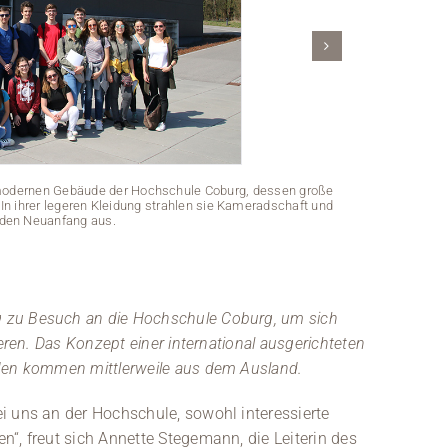
 modernen Gebäude der Hochschule Coburg, dessen große
In ihrer legeren Kleidung strahlen sie Kameradschaft und
 den Neuanfang aus.
Eine Gruppe 
gelben Tafeln
 zu Besuch an die Hochschule Coburg, um sich
eren. Das Konzept einer international ausgerichteten
nden kommen mittlerweile aus dem Ausland.
i uns an der Hochschule, sowohl interessierte
“, freut sich Annette Stegemann, die Leiterin des