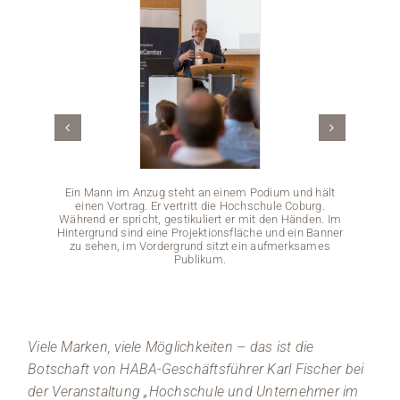
Medien
Stellenangebote
News
Veranstaltungen
Ein Mann im Anzug steht an einem Podium und hält
einen Vortrag. Er vertritt die Hochschule Coburg.
Eine
Während er spricht, gestikuliert er mit den Händen. Im
Podium 
Hintergrund sind eine Projektionsfläche und ein Banner
häl
zu sehen, im Vordergrund sitzt ein aufmerksames
Mikrof
Publikum.
zu sehe
Viele Marken, viele Möglichkeiten – das ist die
Botschaft von HABA-Geschäftsführer Karl Fischer bei
der Veranstaltung „Hochschule und Unternehmer im