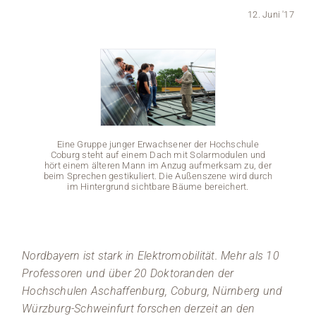
12. Juni '17
Medien
Stellenangebote
News
Veranstaltungen
Eine Gruppe junger Erwachsener der Hochschule
Coburg steht auf einem Dach mit Solarmodulen und
hört einem älteren Mann im Anzug aufmerksam zu, der
beim Sprechen gestikuliert. Die Außenszene wird durch
im Hintergrund sichtbare Bäume bereichert.
Eine
Cobur
hört ei
beim Sp
Nordbayern ist stark in Elektromobilität. Mehr als 10
im
Professoren und über 20 Doktoranden der
Hochschulen Aschaffenburg, Coburg, Nürnberg und
Würzburg-Schweinfurt forschen derzeit an den