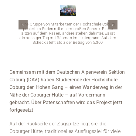
Medien
Eine Gruppe von Mitarbeitern der Hochschule Coburg
Stellenangebote
posiert im Freien mit einem großen Scheck. Einige
sitzen auf dem Rasen, andere stehen dahinter. Es ist
ein sonniger Tag mit Bäumen im Hintergrund. Auf dem
News
Scheck steht stolz der Betrag von 5.300.
Veranstaltungen
Gemeinsam mit dem Deutschen Alpenverein Sektion
Coburg (DAV) haben Studierende der Hochschule
Coburg den Hohen Gang – einen Wanderweg in der
Vier Kl
der Hoc
Nähe der Coburger Hütte – auf Vordermann
Seilen 
und a
gebracht. Über Patenschaften wird das Projekt jetzt
währ
fortgesetzt.
Auf der Rückseite der Zugspitze liegt sie, die
Coburger Hütte, traditionelles Ausflugsziel für viele