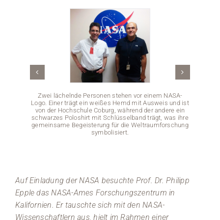
Medien
Stellenangebote
News
Veranstaltungen
Zwei lächelnde Personen stehen vor einem NASA-
Logo. Einer trägt ein weißes Hemd mit Ausweis und ist
von der Hochschule Coburg, während der andere ein
Beschi
schwarzes Poloshirt mit Schlüsselband trägt, was ihre
moder
gemeinsame Begeisterung für die Weltraumforschung
ein
symbolisiert.
Zu
Auf Einladung der NASA besuchte Prof. Dr. Philipp
Epple das NASA-Ames Forschungszentrum in
Kalifornien. Er tauschte sich mit den NASA-
Wissenschaftlern aus, hielt im Rahmen einer