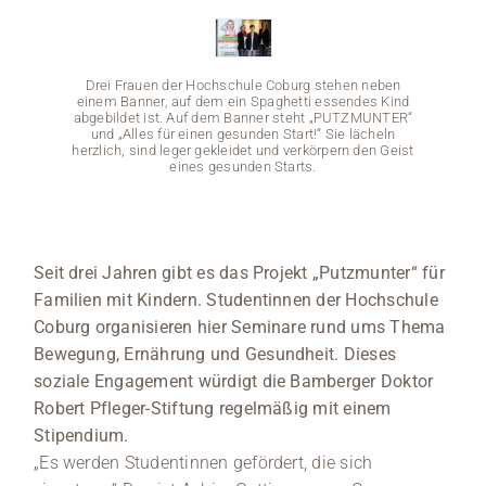
Medien
Drei Frauen der Hochschule Coburg stehen neben
Stellenangebote
einem Banner, auf dem ein Spaghetti essendes Kind
abgebildet ist. Auf dem Banner steht „PUTZMUNTER“
und „Alles für einen gesunden Start!“ Sie lächeln
News
herzlich, sind leger gekleidet und verkörpern den Geist
eines gesunden Starts.
Veranstaltungen
Seit drei Jahren gibt es das Projekt „Putzmunter“ für
Drei
Familien mit Kindern. Studentinnen der Hochschule
einem 
abgebi
Coburg organisieren hier Seminare rund ums Thema
und 
herzlic
Bewegung, Ernährung und Gesundheit. Dieses
soziale Engagement würdigt die Bamberger Doktor
Robert Pfleger-Stiftung regelmäßig mit einem
Stipendium.
„Es werden Studentinnen gefördert, die sich