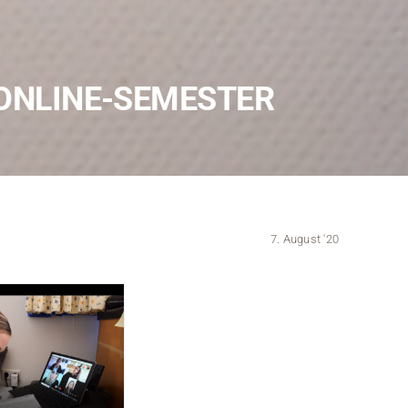
Kontakt
Medien
 ONLINE-SEMESTER
Stellenangebote
News
Veranstaltungen
7. August '20