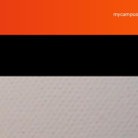
mycampu
Studieren
Forschen
Kooperieren
Hochschule Coburg
Regionalentwicklung
Entdecke die Region
Informationen für …