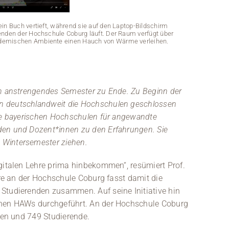
 ein Buch vertieft, während sie auf den Laptop-Bildschirm
renden der Hochschule Coburg läuft. Der Raum verfügt über
demischen Ambiente einen Hauch von Wärme verleihen.
in anstrengendes Semester zu Ende. Zu Beginn der
n deutschlandweit die Hochschulen geschlossen
Die bayerischen Hochschulen für angewandte
den und Dozent*innen zu den Erfahrungen. Sie
 Wintersemester ziehen.
Eine Person s
blickt, auf de
helle Wände 
gitalen Lehre prima hinbekommen“, resümiert Prof.
hre an der Hochschule Coburg fasst damit die
Studierenden zusammen. Auf seine Initiative hin
chen HAWs durchgeführt. An der Hochschule Coburg
nden und 749 Studierende.