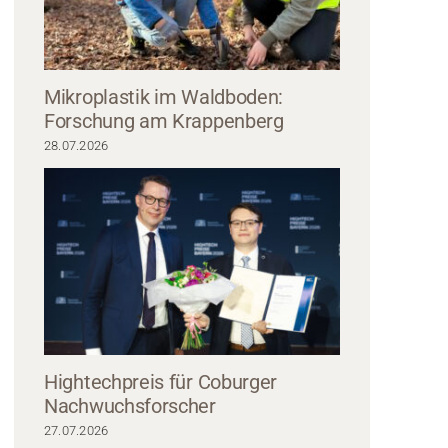
Mikroplastik im Waldboden:
Forschung am Krappenberg
28.07.2026
itzt an einem Schreibtisch und ist in ein Buch vertieft, während sie auf den 
m ein Videoanruf mit mehreren Studierenden der Hochschule Coburg läuft. Der
und geblümte Vorhänge, die dem akademischen Ambiente einen Hauch von 
Hightechpreis für Coburger
Nachwuchsforscher
27.07.2026