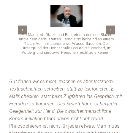
Medien
Stellenangebote
Ein Mann mit Glatze und Bart, einem dunklen Blazer
und einem gemusterten Hemd sitzt lächelnd an einem
News
Tisch. Vor ihm stehen zwei Wasserflaschen. Der
Hintergrund der Hochschule Coburg ist unscharf, im
Vordergrund sind zwei Personen leicht zu erkennen.
Veranstaltungen
Eine 
Gut finden wir es nicht, machen es aber trotzdem.
Hochsc
einem 
Textnachrichten schreiben, statt zu telefonieren, E-
Raum i
Redner
Mails checken, statt beim Zugfahren ins Gespräch mit
hört au
Fremden zu kommen. Das Smartphone ist bei jeder
Gelegenheit zur Hand. Die zwischenmenschliche
Kommunikation bleibt davon nicht unberührt.
Philosophieren ist nicht für jeden etwas. Man muss