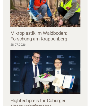
Mikroplastik im Waldboden:
Forschung am Krappenberg
28.07.2026
lorstudiengang Wirtschaftsinformatik 2.0 der Hochschule Coburg beim 1. Ob
Innovationskongress auf Schloss Thurnau. Foto: Frank Wunderatsch
Hightechpreis für Coburger