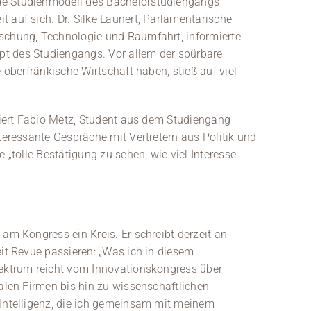
de Studienmodell des Bachelorstudiengangs
 auf sich. Dr. Silke Launert, Parlamentarische
schung, Technologie und Raumfahrt, informierte
t des Studiengangs. Vor allem der spürbare
e oberfränkische Wirtschaft haben, stieß auf viel
ümiert Fabio Metz, Student aus dem Studiengang
nteressante Gespräche mit Vertretern aus Politik und
e „tolle Bestätigung zu sehen, wie viel Interesse
 am Kongress ein Kreis. Er schreibt derzeit an
eit Revue passieren: „Was ich in diesem
pektrum reicht vom Innovationskongress über
kalen Firmen bis hin zu wissenschaftlichen
 Intelligenz, die ich gemeinsam mit meinem