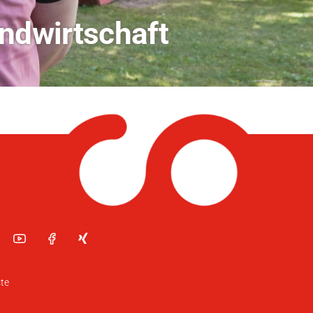
dio Bamberg
te