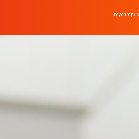
mycampu
Studieren
Forschen
Kooperieren
Hochschule Coburg
Regionalentwicklung
Entdecke die Region
Informationen für …