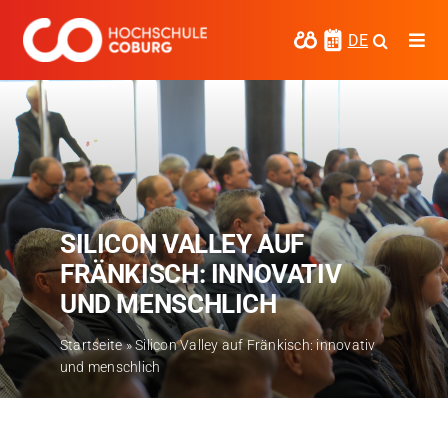
Zum
Inhalt
DE
Togg
springen
Navi
Studieren
Forschen
Kooperieren
SILICON VALLEY AUF
Hochschule Coburg
FRÄNKISCH: INNOVATIV
Regionalentwicklung
UND MENSCHLICH
Entdecke die Region
Startseite
»
Silicon Valley auf Fränkisch: innovativ
und menschlich
Informationen für …
Kontakt