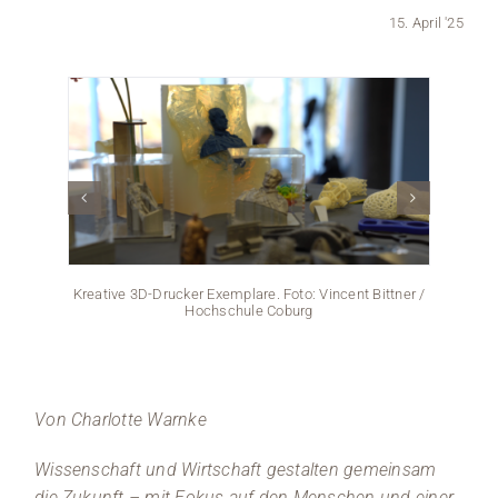
15. April '25
Medien
Stellenangebote
News
Veranstaltungen
Kreative 3D-Drucker Exemplare. Foto: Vincent Bittner /
Impr
Hochschule Coburg
Von Charlotte Warnke
Wissenschaft und Wirtschaft gestalten gemeinsam
die Zukunft – mit Fokus auf den Menschen und einer