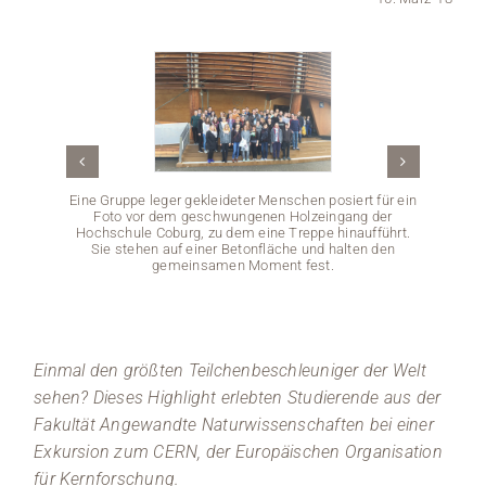
Medien
Stellenangebote
News
Eine Gruppe leger gekleideter Menschen posiert für ein
Veranstaltungen
Foto vor dem geschwungenen Holzeingang der
Hochschule Coburg, zu dem eine Treppe hinaufführt.
Sie stehen auf einer Betonfläche und halten den
gemeinsamen Moment fest.
In ein
eine 
geg
Täuschu
Einmal den größten Teilchenbeschleuniger der Welt
und di
sehen? Dieses Highlight erlebten Studierende aus der
Fakultät Angewandte Naturwissenschaften bei einer
Exkursion zum CERN, der Europäischen Organisation
für Kernforschung.