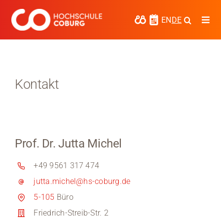
Zum
Inhalt
EN
DE
Togg
springen
Navi
Studieren
Forschen
Kontakt
Kooperieren
Hochschule Coburg
Prof. Dr. Jutta Michel
Regionalentwicklung
+49 9561 317 474
Entdecke die Region
jutta.michel@hs-coburg.de
Informationen für …
5-105
Büro
Friedrich-Streib-Str. 2
Kontakt