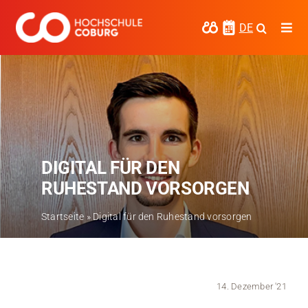
Zum
Inhalt
DE
Togg
springen
Navi
Studieren
Forschen
Kooperieren
DIGITAL FÜR DEN
Hochschule Coburg
RUHESTAND VORSORGEN
Regionalentwicklung
Startseite
»
Digital für den Ruhestand vorsorgen
Entdecke die Region
Informationen für …
14. Dezember '21
Kontakt